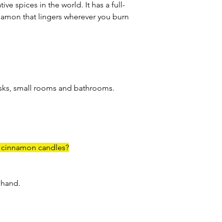
ve spices in the world. It has a full-
nnamon that lingers wherever you burn
esks, small rooms and bathrooms.
f cinnamon candles?
 hand.