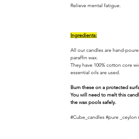
Relieve mental fatigue.
Ingredients:
All our candles are hand-pour
paraffin wax.
They have 100% cotton core wic
essential oils are used.
Burn these on a protected surfa
You will need to melt this candl
the wax pools safely.
#Cube_candles #pure _ceylon