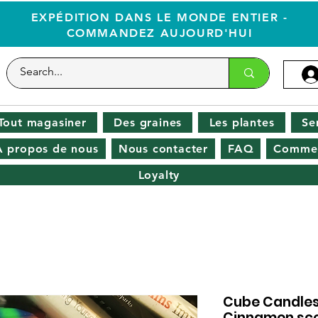
EXPÉDITION DANS LE MONDE ENTIER -
COMMANDEZ AUJOURD'HUI
Tout magasiner
Des graines
Les plantes
Se
À propos de nous
Nous contacter
FAQ
Commen
Loyalty
Cube Candles
Cinnamon sc