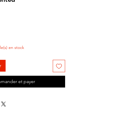
cle(s) en stock
r
mander et payer