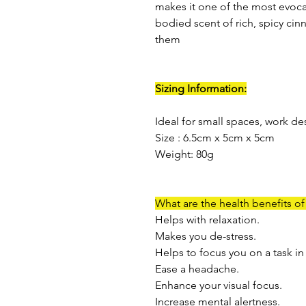
makes it one of the most evocati
bodied scent of rich, spicy ci
them
Sizing Information:
Ideal for small spaces, work d
Size : 6.5cm x 5cm x 5cm
Weight: 80g
What are the health benefits o
Helps with relaxation.
Makes you de-stress.
Helps to focus you on a task in
Ease a headache.
Enhance your visual focus.
Increase mental alertness.