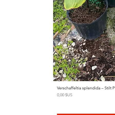
Verschaffeltia splendida – Stilt
Prix
0,00 $US