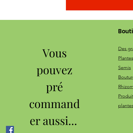
Bout
Vous
Des gr
Plantes
pouvez
Semis
Boutur
pré
Rhizo
Produi
command
plante
er aussi...