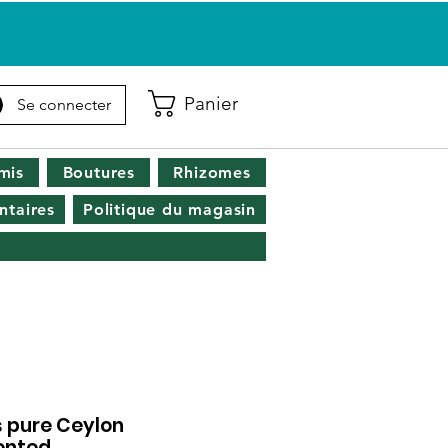
Panier
Se connecter
mis
Boutures
Rhizomes
taires
Politique du magasin
 pure Ceylon
ented