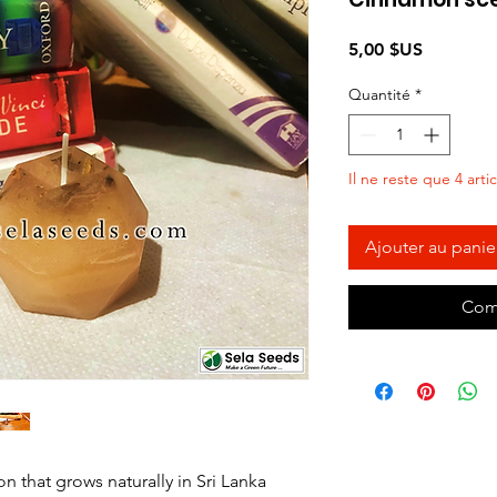
Prix
5,00 $US
Quantité
*
Il ne reste que 4 arti
Ajouter au panie
Com
 that grows naturally in Sri Lanka