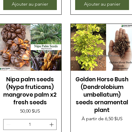
Ajouter au panier
Ajouter au panier
Nipa palm seeds
Golden Horse Bush
(Nypa fruticans)
(Dendrolobium
mangrove palm x2
umbellatum)
fresh seeds
seeds ornamental
plant
Prix
50,00 $US
Prix promotionnel
À partir de
6,50 $US