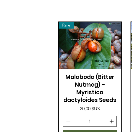
Rare
Malaboda (Bitter
Nutmeg) –
Myristica
dactyloides Seeds
Prix
20,00 $US