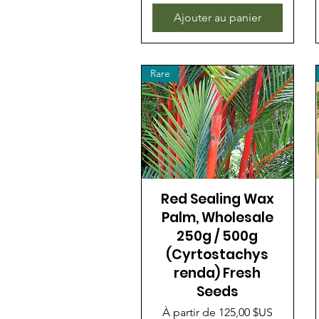
Ajouter au panier
Rare
Red Sealing Wax
Palm, Wholesale
250g / 500g
(Cyrtostachys
renda) Fresh
Seeds
Prix promotionnel
À partir de
125,00 $US