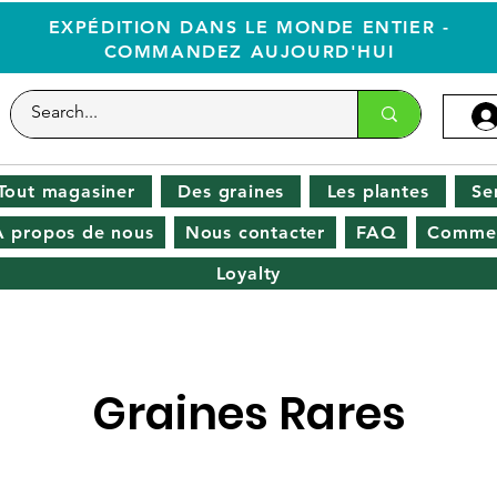
EXPÉDITION DANS LE MONDE ENTIER -
COMMANDEZ AUJOURD'HUI
Tout magasiner
Des graines
Les plantes
Se
À propos de nous
Nous contacter
FAQ
Commen
Loyalty
Graines Rares