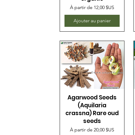
Prix promotionnel
À partir de
12,00 $US
Ajouter au panier
Agarwood Seeds
(Aquilaria
crassna) Rare oud
seeds
Prix promotionnel
À partir de
20,00 $US