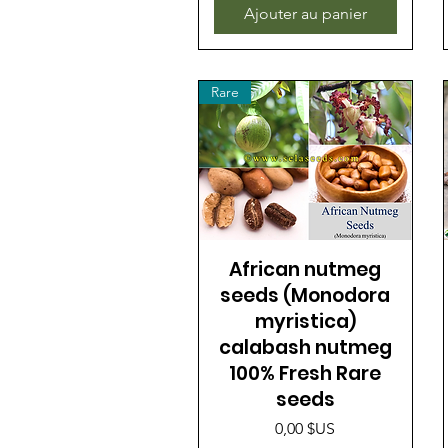
Ajouter au panier
Rare
African nutmeg
seeds (Monodora
myristica)
calabash nutmeg
100% Fresh Rare
seeds
Prix
0,00 $US