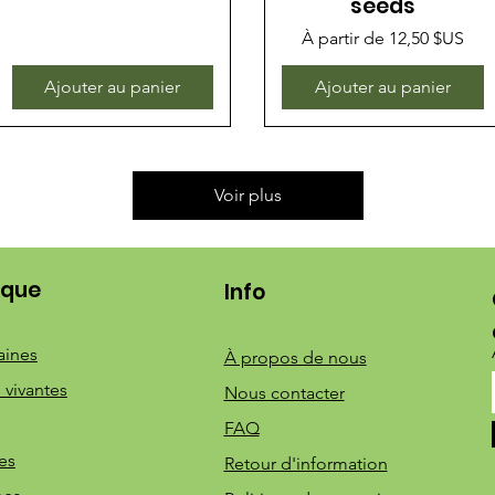
seeds
Prix promotionnel
À partir de
12,50 $US
Ajouter au panier
Ajouter au panier
Voir plus
ique
Info
aines
À propos de nous
 vivantes
Nous contacter
FAQ
es
Retour d'information