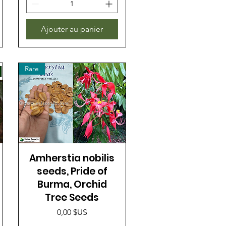
Ajouter au panier
Rare
Amherstia nobilis
seeds, Pride of
Burma, Orchid
Tree Seeds
Prix
0,00 $US