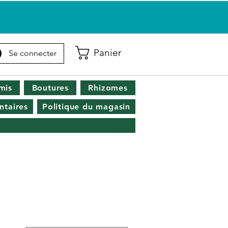
Panier
Se connecter
mis
Boutures
Rhizomes
taires
Politique du magasin