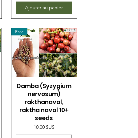
Ajouter au panier
Rare
Damba (Syzygium
nervosum)
rakthanaval,
raktha naval 10+
seeds
Prix
10,00 $US