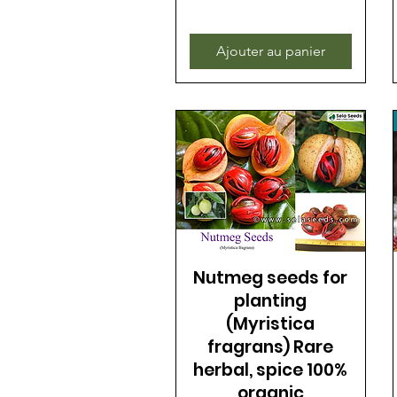
Ajouter au panier
Nutmeg seeds for
planting
(Myristica
fragrans) Rare
herbal, spice 100%
organic