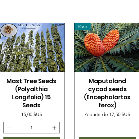
Rare
Mast Tree Seeds
Maputaland
(Polyalthia
cycad seeds
Longifolia) 15
(Encephalartos
Seeds
ferox)
Prix
Prix promotionnel
15,00 $US
À partir de
17,50 $US