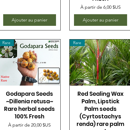
Prix promotionnel
À partir de
6,00 $US
Ajouter au panier
Ajouter au panier
Rare
Rare
Godapara Seeds
Red Sealing Wax
~Dillenia retusa~
Palm, Lipstick
Rare herbal seeds
Palm seeds
100% Fresh
(Cyrtostachys
renda) rare palm
Prix promotionnel
À partir de
20,00 $US