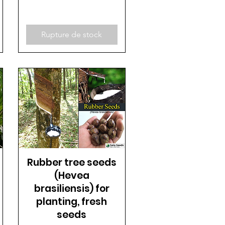
Rupture de stock
Rubber tree seeds
(Hevea
brasiliensis) for
planting, fresh
seeds