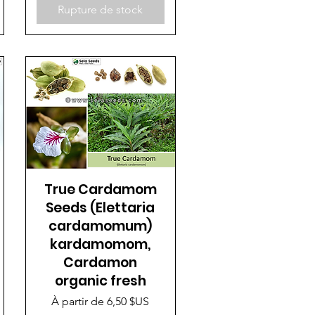
Rupture de stock
True Cardamom
Seeds (Elettaria
cardamomum)
kardamomom,
Cardamon
organic fresh
Prix promotionnel
À partir de
6,50 $US