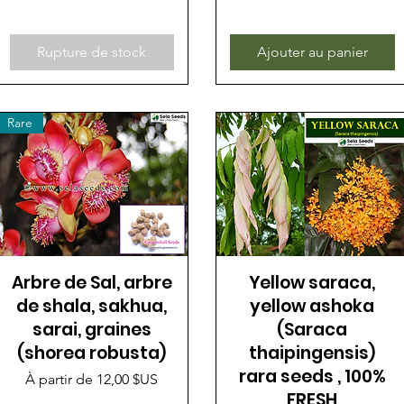
Rupture de stock
Ajouter au panier
Rare
Arbre de Sal, arbre
Yellow saraca,
de shala, sakhua,
yellow ashoka
sarai, graines
(Saraca
(shorea robusta)
thaipingensis)
rara seeds , 100%
Prix promotionnel
À partir de
12,00 $US
FRESH