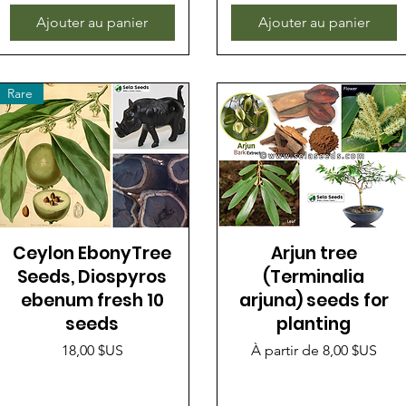
Ajouter au panier
Ajouter au panier
Rare
Ceylon EbonyTree
Arjun tree
Seeds, Diospyros
(Terminalia
ebenum fresh 10
arjuna) seeds for
seeds
planting
Prix
Prix promotionnel
18,00 $US
À partir de
8,00 $US