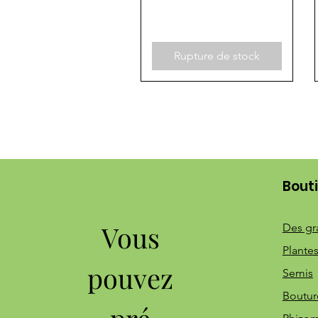
Rupture de stock
Bout
Vous
Des gr
Plantes
pouvez
Semis
Boutur