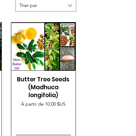
Trier par
Butter Tree Seeds
(Madhuca
longifolia)
Prix promotionnel
À partir de
10,00 $US