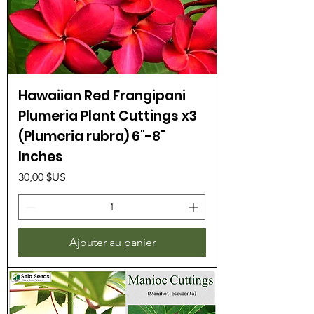
Hawaiian Red Frangipani
Plumeria Plant Cuttings x3
(Plumeria rubra) 6"-8"
Inches
Prix
30,00 $US
Ajouter au panier