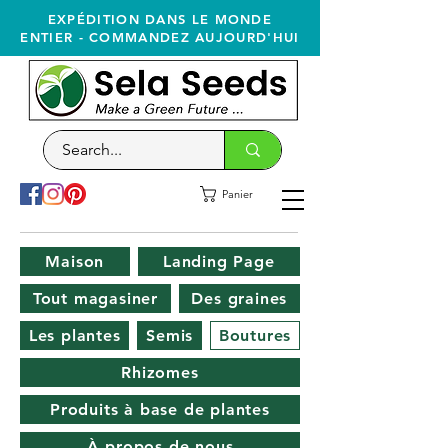
EXPÉDITION DANS LE MONDE
ENTIER - COMMANDEZ AUJOURD'HUI
Panier
Maison
Landing Page
Tout magasiner
Des graines
Les plantes
Semis
Boutures
Rhizomes
Produits à base de plantes
À propos de nous