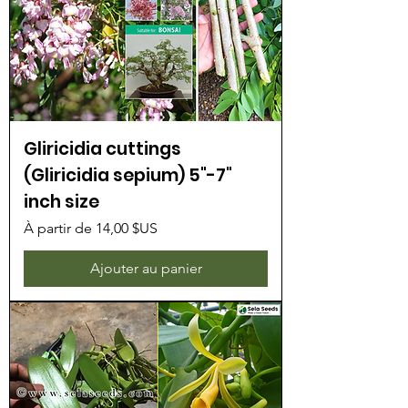
Gliricidia cuttings
(Gliricidia sepium) 5"-7"
inch size
Prix promotionnel
À partir de
14,00 $US
Ajouter au panier