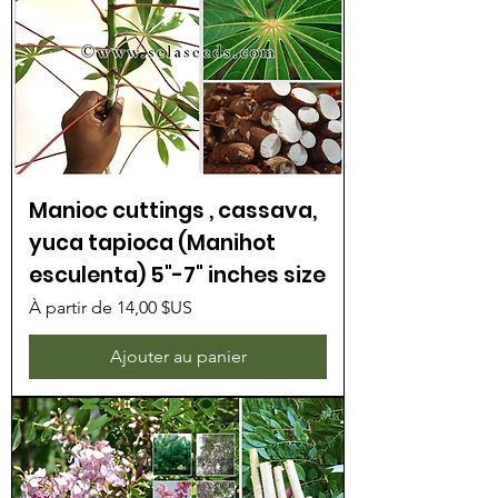
Manioc cuttings , cassava,
yuca tapioca (Manihot
esculenta) 5"-7" inches size
Prix promotionnel
À partir de
14,00 $US
Ajouter au panier