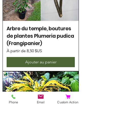
Arbre du temple, boutures
de plantes Plumeria pudica
(Frangipanier)
Prix promotionnel
À partir de
8,50 $US
Ajouter au panier
Phone
Email
Custom Action