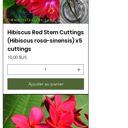
Hibiscus Red Stem Cuttings
(Hibiscus rosa-sinensis) x5
cuttings
Prix
10,00 $US
Ajouter au panier