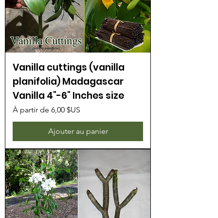
Vanilla cuttings (vanilla
planifolia) Madagascar
Vanilla 4"-6" Inches size
Prix promotionnel
À partir de
6,00 $US
Ajouter au panier