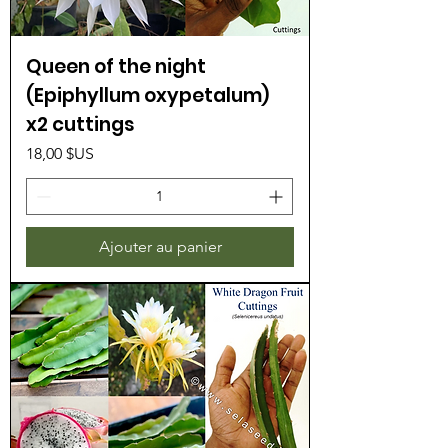
Queen of the night
(Epiphyllum oxypetalum)
x2 cuttings
Prix
18,00 $US
Ajouter au panier