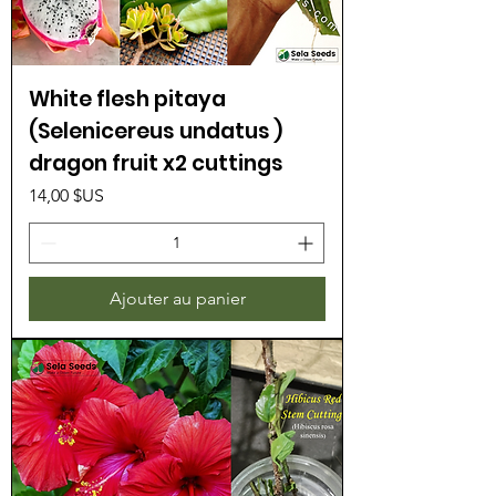
White flesh pitaya
(Selenicereus undatus )
dragon fruit x2 cuttings
Prix
14,00 $US
Ajouter au panier