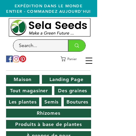
EXPÉDITION DANS LE MONDE
ENTIER - COMMANDEZ AUJOURD'HUI
Panier
Maison
Landing Page
Tout magasiner
Des graines
Les plantes
Semis
Boutures
Rhizomes
Produits à base de plantes
À propos de nous