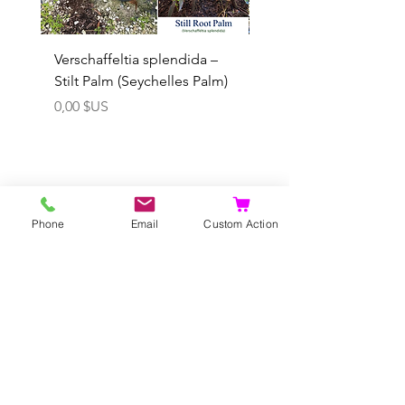
Verschaffeltia splendida –
Arenga obtusifolia se
Stilt Palm (Seychelles Palm)
(Sumatra Sugar Palm) 
Prix
Prix promotionnel
0,00 $US
À partir de
Ajouter au panier
Phone
Email
Custom Action
Vous pouvez pré
commander aussi...
Boutique