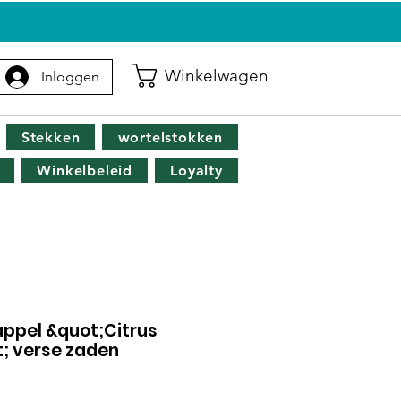
G
Winkelwagen
Inloggen
Stekken
wortelstokken
Winkelbeleid
Loyalty
appel &quot;Citrus
; verse zaden
opprijs