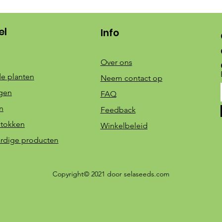
el
Info
Over ons
e planten
Neem contact op
ngen
FAQ
n
Feedback
stokken
Winkelbeleid
ardige producten
Copyright© 2021 door selaseeds.com