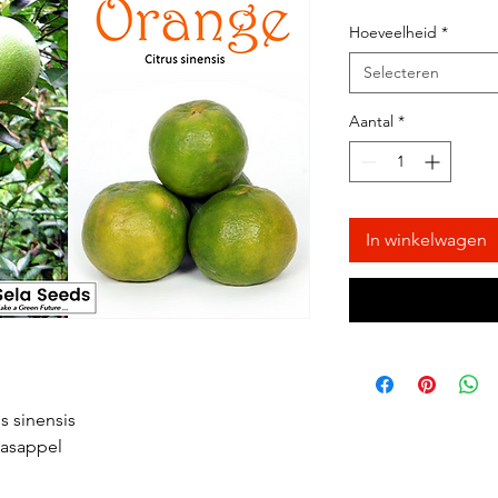
Hoeveelheid
*
Selecteren
Aantal
*
In winkelwagen
s sinensis
aasappel