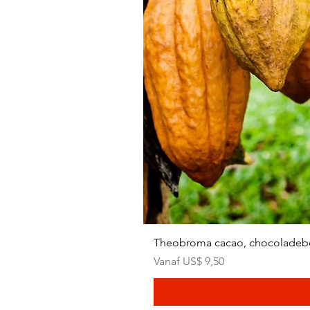
Theobroma cacao, chocoladeb
Verkoopprijs
Vanaf
US$ 9,50