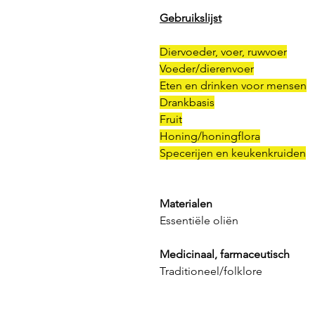
Gebruikslijst
Diervoeder, voer, ruwvoer
Voeder/dierenvoer
Eten en drinken voor mensen
Drankbasis
Fruit
Honing/honingflora
Specerijen en keukenkruiden
Materialen
Essentiële oliën
Medicinaal, farmaceutisch
Traditioneel/folklore