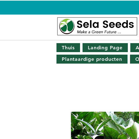
Thuis
Landing Page
A
Plantaardige producten
O