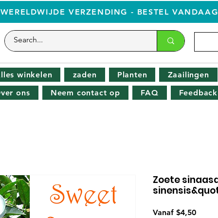
WERELDWIJDE VERZENDING - BESTEL VANDAA
lles winkelen
zaden
Planten
Zaailingen
ver ons
Neem contact op
FAQ
Feedback
Zoete sinaas
sinensis&quot
Verko
Vanaf
$4,50