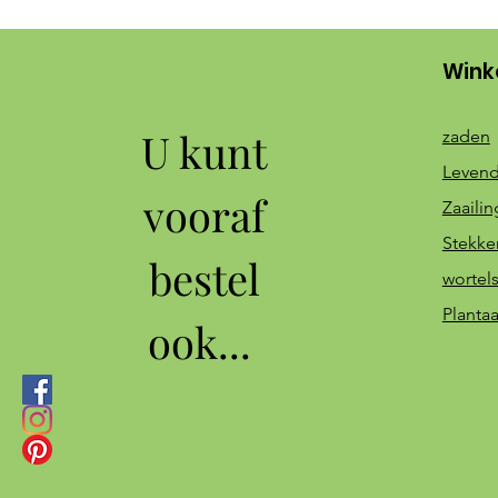
Wink
U kunt
zaden
Levend
vooraf
Zaaili
Stekke
bestel
wortel
Planta
ook...