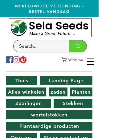
WERELDWIJDE VERZENDING -
BESTEL VANDAAG
Winkelwagen
Thuis
Landing Page
Alles winkelen
zaden
Planten
Zaailingen
Stekken
wortelstokken
Plantaardige producten
Over ons
Neem contact op