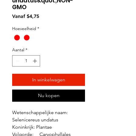
undatus&quot;NON-
GMO
Verkoopprijs
Vanaf
$4,75
Hoeveelheid
*
Aantal
*
In winkelwagen
Nu kopen
Wetenschappelijke naam:
Selenicereus undatus
Koninkrijk: Plantae
Volgorde: Caryophyllales