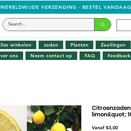
WERELDWIJDE VERZENDING - BESTEL VANDAA
lles winkelen
zaden
Planten
Zaailingen
ver ons
Neem contact op
FAQ
Feedback
Citroenzaden
limon&quot; 1
Verko
Vanaf
$3,00