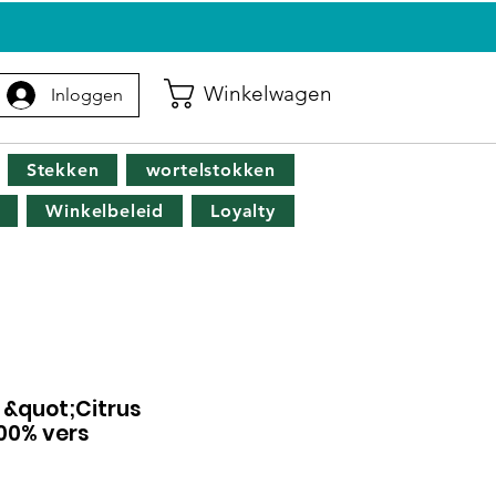
G
Winkelwagen
Inloggen
Stekken
wortelstokken
Winkelbeleid
Loyalty
 &quot;Citrus
00% vers
opprijs