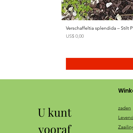
Verschaffeltia splendida – Stilt
Prijs
US$ 0,00
Wink
U kunt
zaden
Levend
vooraf
Zaaili