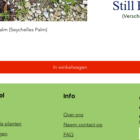
Snel overzicht
 Palm (Seychelles Palm)
In winkelwagen
el
Info
Over ons
e planten
Neem contact op
ngen
FAQ