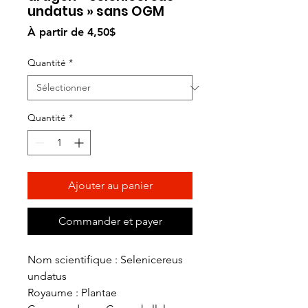
undatus » sans OGM
Prix
À partir de
4,50$
promotionnel
Quantité
*
Quantité
*
Ajouter au panier
Commander et payer
Nom scientifique : Selenicereus
undatus
Royaume : Plantae