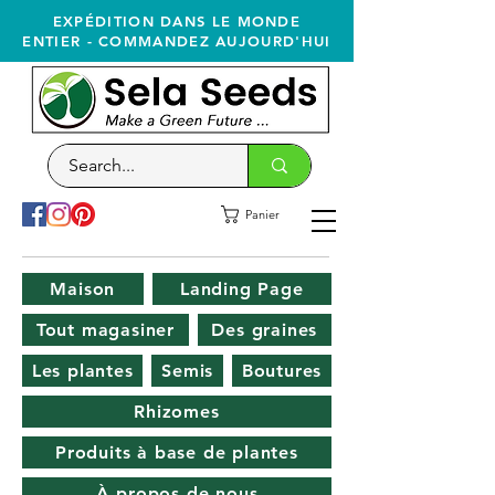
EXPÉDITION DANS LE MONDE
ENTIER - COMMANDEZ AUJOURD'HUI
Panier
Maison
Landing Page
Tout magasiner
Des graines
Les plantes
Semis
Boutures
Rhizomes
Produits à base de plantes
À propos de nous