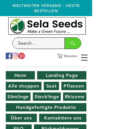
WELTWEITER VERSAND - HEUTE
BESTELLEN
Warenkorb
Heim
Landing Page
Alle shoppen
Saat
Pflanzen
Sämlinge
Stecklinge
Rhizome
Handgefertigte Produkte
Über uns
Kontaktiere uns
FAQ
Rückmeldungen