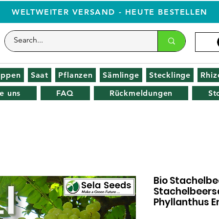
WELTWEITER VERSAND - HEUTE BESTELLEN
oppen
Saat
Pflanzen
Sämlinge
Stecklinge
Rhi
e uns
FAQ
Rückmeldungen
St
Bio Stachelbe
Stachelbeers
Phyllanthus E