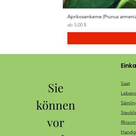
Aprikosenkerne (Prunus armeni
Sale-Preis
ab
5,00 $
Eink
Sie
Saat
Lebend
können
Sämli
Steckl
vor
Rhizo
Handge