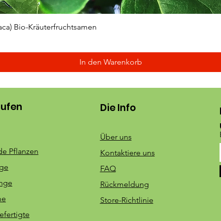
Schnellansicht
aca) Bio-Kräuterfruchtsamen
In den Warenkorb
aufen
Die Info
Über uns
e Pflanzen
Kontaktiere uns
nge
FAQ
inge
Rückmeldung
me
Store-Richtlinie
fertigte