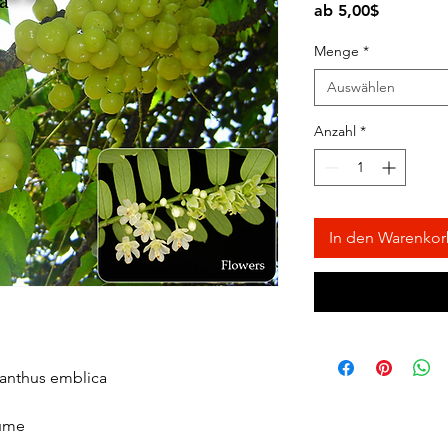
Sale-
ab
5,00$
Preis
Menge
*
Auswählen
Anzahl
*
In den Warenko
lanthus emblica
lume