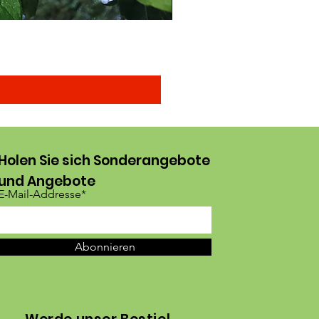
Blaue Olivensamen, selten 
Sale-Preis
ab
8,00 $
Holen Sie sich Sonderangebote
und Angebote
E-Mail-Addresse*
Abonnieren