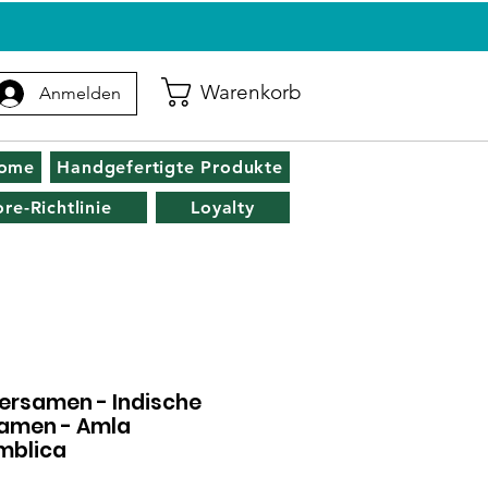
Warenkorb
Anmelden
zome
Handgefertigte Produkte
ore-Richtlinie
Loyalty
ersamen - Indische
amen - Amla
mblica