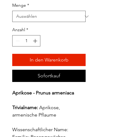
Menge
*
Anzahl
*
In den Warenkorb
Sofortkauf
Aprikose - Prunus armeniaca
Trivialname:
Aprikose,
armenische Pflaume
Wissenschaftlicher Name:
Familie: Rosengewächse