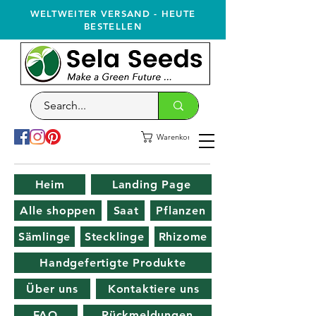
WELTWEITER VERSAND - HEUTE
BESTELLEN
Warenkorb
Heim
Landing Page
Alle shoppen
Saat
Pflanzen
Sämlinge
Stecklinge
Rhizome
Handgefertigte Produkte
Über uns
Kontaktiere uns
FAQ
Rückmeldungen