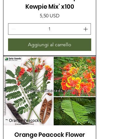
Kewpie Mix' x100
Prezzo
5,50 USD
Aggiungi al carrello
Orange Peacock Flower