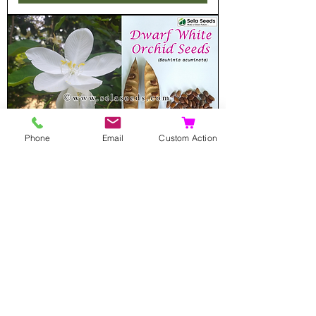
Phone
Email
Custom Action
Dwarf White Orchid Seeds
(Bauhinia acuminata)
Prezzo scontato
A partire da
8,00 USD
Aggiungi al carrello
Raro