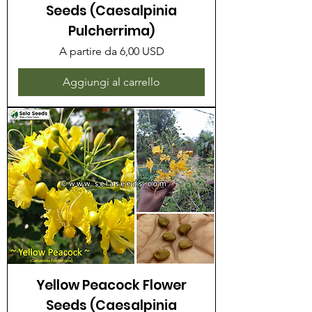
Seeds (Caesalpinia
Pulcherrima)
Prezzo scontato
A partire da
6,00 USD
Aggiungi al carrello
Yellow Peacock Flower
Seeds (Caesalpinia