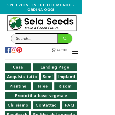
SPEDIZIONE IN TUTTO IL MONDO -
ORDINA OGGI
Carrello
Casa
Landing Page
Acquista tutto
Semi
Impianti
Piantine
Talee
Rizomi
Prodotti a base vegetale
Chi siamo
Contattaci
FAQ
Feedback
Politica del negozio