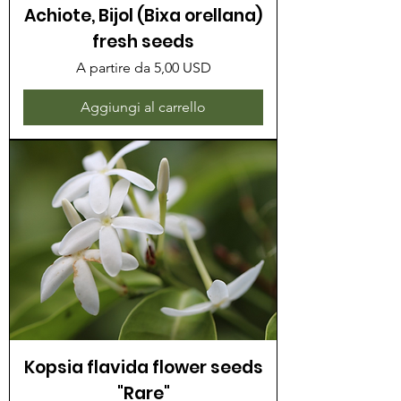
Achiote, Bijol (Bixa orellana)
fresh seeds
Prezzo scontato
A partire da
5,00 USD
Aggiungi al carrello
Kopsia flavida flower seeds
"Rare"