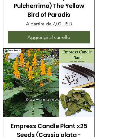
Pulcherrima) The Yellow
Bird of Paradis
Prezzo scontato
A partire da
7,00 USD
Aggiungi al carrello
Empress Candle Plant x25
Seeds (Cassia alata -