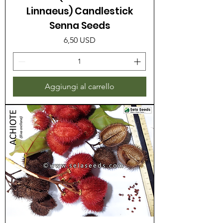
Linnaeus) Candlestick
Senna Seeds
Prezzo
6,50 USD
Aggiungi al carrello