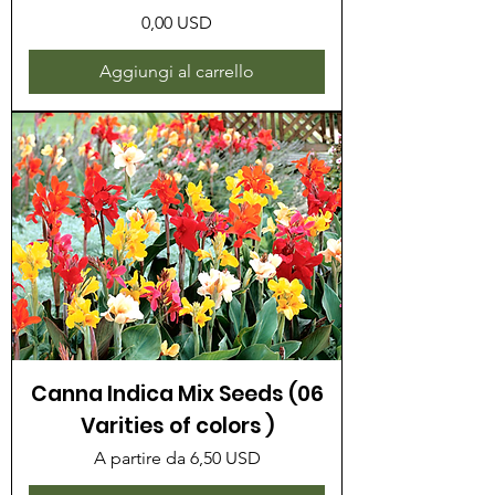
Prezzo
0,00 USD
Aggiungi al carrello
Canna Indica Mix Seeds (06
Varities of colors )
Prezzo scontato
A partire da
6,50 USD