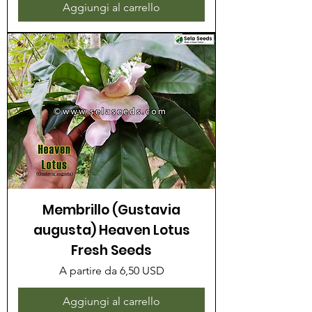
Aggiungi al carrello
Membrillo (Gustavia
augusta) Heaven Lotus
Fresh Seeds
Prezzo scontato
A partire da
6,50 USD
Aggiungi al carrello