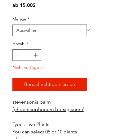
Sale-
ab
15,00$
Preis
Menge
*
Anzahl
*
Nicht verfügbar
Benachrichtigen lassen
stevensonia palm
(phoenicophorium borsigianum)
Type : Live Plants
You can select 05 or 10 plants