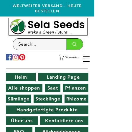
WELTWEITER VERSAND - HEUTE
BESTELLEN
Warenkorb
Heim
Landing Page
Alle shoppen
Saat
Pflanzen
Sämlinge
Stecklinge
Rhizome
Handgefertigte Produkte
Über uns
Kontaktiere uns
FAQ
Rückmeldungen