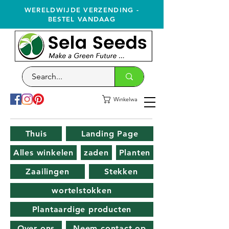
WERELDWIJDE VERZENDING -
BESTEL VANDAAG
Winkelwagen
Thuis
Landing Page
Alles winkelen
zaden
Planten
Zaailingen
Stekken
wortelstokken
Plantaardige producten
Over ons
Neem contact op